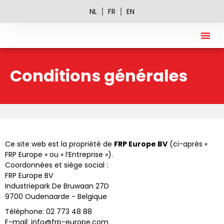
NL
FR
EN
À Propos 
FRP A
Offres 
Conditions générales
Ce site web est la propriété de
FRP Europe BV
(ci-après «
FRP Europe » ou « l’Entreprise »).
Coordonnées et siège social :
FRP Europe BV
Industriepark De Bruwaan 27D
9700 Oudenaarde - Belgique
Téléphone: 02 773 48 88
E-mail: info@frp-europe.com