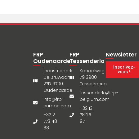
FRP
FRP
Newsletter
Oudenaarde
Tessenderlo
Inscrivez-
Industriepark
Kanaalweg
vous !
De Bruwaan
79 3980
27D 9700
Tessenderlo
Oudenaarde
tessenderlo@frp-
info@frp-
belgium.com
europe.com
+32 13
+32 2
78 25
773 48
97
88